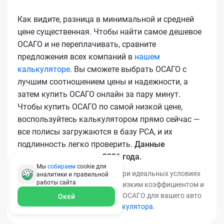
Как видите, разница в минимальной и средней
цене существенная. Чтобы найти самое дешевое
ОСАГО и не переплачивать, сравните
предложения всех компаний в
нашем
калькуляторе
. Вы сможете выбрать ОСАГО с
лучшим соотношением цены и надежности, а
затем купить ОСАГО онлайн за пару минут.
Чтобы купить ОСАГО по самой низкой цене,
воспользуйтесь калькулятором прямо сейчас —
все полисы загружаются в базу РСА, и их
подлинность легко проверить.
Данные
актуальны для марта 2026 года.
Мы
собираем
cookie для
*Минимальная цена получена при идеальных условиях
аналитики и правильной
работы
сайта
(безаварийный стаж, регион с низким коэффициентом и
т.д.). Узнать точную стоимость ОСАГО для вашего авто
Окей
можно с помощью
нашего калькулятора
.