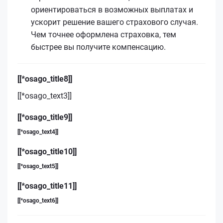
ориентироваться в возможных выплатах и
ускорит решение вашего страхового случая.
Чем точнее оформлена страховка, тем
быстрее вы получите компенсацию.
[[*osago_title8]]
[[*osago_text3]]
[[*osago_title9]]
[[*osago_text4]]
[[*osago_title10]]
[[*osago_text5]]
[[*osago_title11]]
[[*osago_text6]]