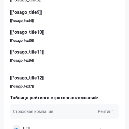
[[*osago_title9]]
[[*osago_text4]]
[[*osago_title10]]
[[*osago_text5]]
[[*osago_title11]]
[[*osago_text6]]
[[*osago_title12]]
[[*osago_text7]]
Таблица рейтинга страховых компаний:
Страховая компания
Рейтинг
ВСК