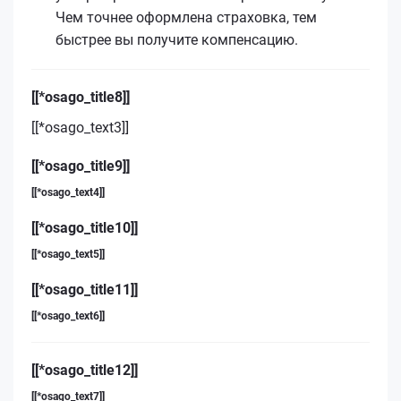
Чем точнее оформлена страховка, тем
быстрее вы получите компенсацию.
[[*osago_title8]]
[[*osago_text3]]
[[*osago_title9]]
[[*osago_text4]]
[[*osago_title10]]
[[*osago_text5]]
[[*osago_title11]]
[[*osago_text6]]
[[*osago_title12]]
[[*osago_text7]]