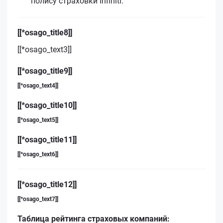
полису страховки Infiniti.
[[*osago_title8]]
[[*osago_text3]]
[[*osago_title9]]
[[*osago_text4]]
[[*osago_title10]]
[[*osago_text5]]
[[*osago_title11]]
[[*osago_text6]]
[[*osago_title12]]
[[*osago_text7]]
Таблица рейтинга страховых компаний: