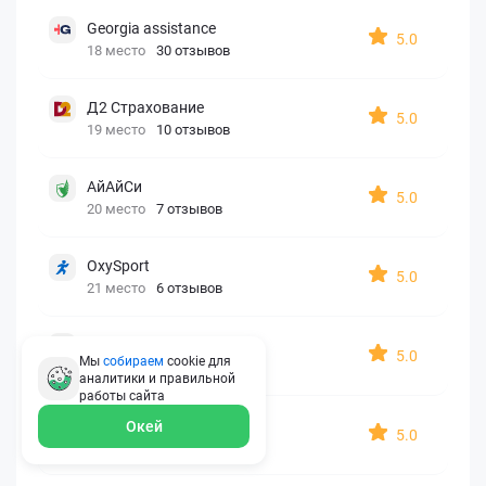
Georgia assistance
5.0
18 место
30 отзывов
Д2 Страхование
5.0
19 место
10 отзывов
АйАйСи
5.0
20 место
7 отзывов
OxySport
5.0
21 место
6 отзывов
ERGO AXA
5.0
Мы
собираем
cookie для
22 место
2 отзыва
аналитики и правильной
работы
сайта
Oxy Travel Premium
Окей
5.0
23 место
1 отзыв