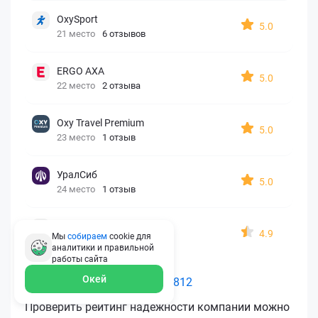
OxySport
5.0
21 место
6 отзывов
ERGO AXA
5.0
22 место
2 отзыва
Oxy Travel Premium
5.0
23 место
1 отзыв
УралСиб
5.0
24 место
1 отзыв
МАКС
4.9
Мы
собираем
cookie для
25 место
15 отзывов
аналитики и правильной
работы
сайта
Окей
Как считается рейтинг Polis812
Проверить рейтинг надежности компании можно