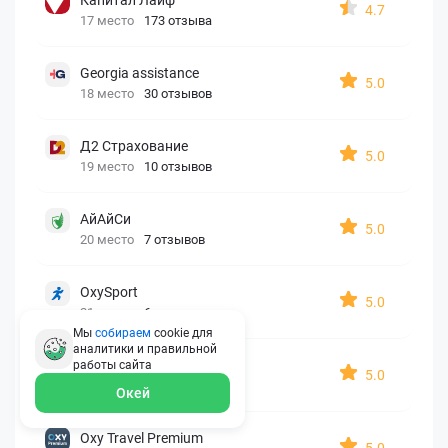
4.7
17 место
173 отзыва
Georgia assistance
5.0
18 место
30 отзывов
Д2 Страхование
5.0
19 место
10 отзывов
АйАйСи
5.0
20 место
7 отзывов
OxySport
5.0
21 место
6 отзывов
Мы
собираем
cookie для
аналитики и правильной
ERGO AXA
работы
сайта
5.0
22 место
2 отзыва
Окей
Oxy Travel Premium
5.0