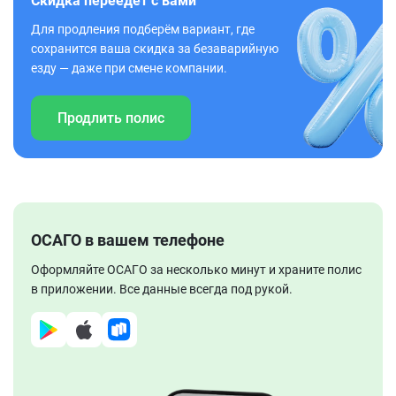
Скидка переедет с вами
Для продления подберём вариант, где
сохранится ваша скидка за безаварийную
езду — даже при смене компании.
Продлить полис
ОСАГО в вашем телефоне
Оформляйте ОСАГО за несколько минут и храните полис
в приложении. Все данные всегда под рукой.