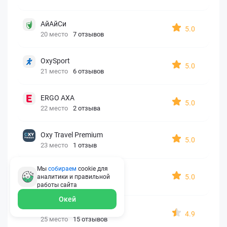
АйАйСи
5.0
20 место
7 отзывов
OxySport
5.0
21 место
6 отзывов
ERGO AXA
5.0
22 место
2 отзыва
Oxy Travel Premium
5.0
23 место
1 отзыв
Мы
собираем
cookie для
УралСиб
5.0
аналитики и правильной
24 место
1 отзыв
работы
сайта
Окей
МАКС
4.9
25 место
15 отзывов