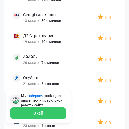
Georgia assistance
5.0
18 место
30 отзывов
Д2 Страхование
5.0
19 место
10 отзывов
АйАйСи
5.0
20 место
7 отзывов
OxySport
5.0
21 место
6 отзывов
Мы
собираем
cookie для
ERGO AXA
аналитики и правильной
5.0
22 место
2 отзыва
работы
сайта
Окей
Oxy Travel Premium
5.0
23 место
1 отзыв