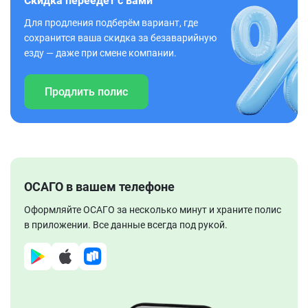
Скидка переедет с вами
Для продления подберём вариант, где
сохранится ваша скидка за безаварийную
езду — даже при смене компании.
Продлить полис
ОСАГО в вашем телефоне
Оформляйте ОСАГО за несколько минут и храните полис
в приложении. Все данные всегда под рукой.