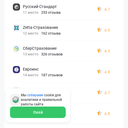
Русский Стандарт
4.7
11 место
253 отзыва
Zetta-Страхование
4.9
12 место
162 отзыва
СберСтрахование
4.5
13 место
326 отзывов
Евроинс
4.8
14 место
187 отзывов
АК БАРС
4.7
Мы
собираем
cookie для
15 место
210 отзывов
аналитики и правильной
работы
сайта
Согласие
Окей
4.8
16 место
146 отзывов