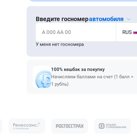
Введите госномер
автомобиля
А 000 АА 00
RUS
У меня нет госномера
100% кешбэк за покупку
Начисляем баллами на счет (1 балл =
1 рубль)