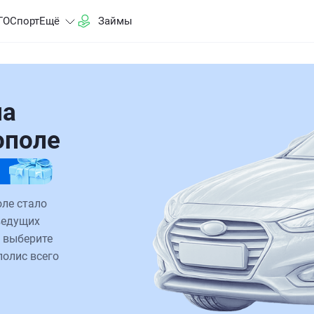
ГО
Спорт
Ещё
Займы
на
ополе
ле стало
ведущих
 выберите
полис всего