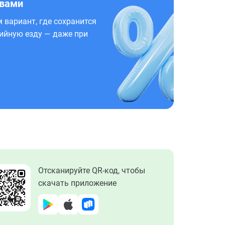
 вами
 вариант, где сохранится
ийную езду — даже при
Отсканируйте QR-код, чтобы
скачать приложение