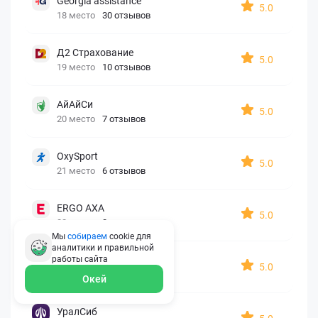
Georgia assistance
5.0
18 место
30 отзывов
Д2 Страхование
5.0
19 место
10 отзывов
АйАйСи
5.0
20 место
7 отзывов
OxySport
5.0
21 место
6 отзывов
ERGO AXA
5.0
22 место
2 отзыва
Мы
собираем
cookie для
аналитики и правильной
Oxy Travel Premium
работы
сайта
5.0
23 место
1 отзыв
Окей
УралСиб