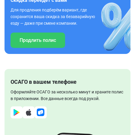
Скидка переедет с вами
Для продления подберём вариант, где
сохранится ваша скидка за безаварийную
езду — даже при смене компании.
Продлить полис
ОСАГО в вашем телефоне
Оформляйте ОСАГО за несколько минут и храните полис
в приложении. Все данные всегда под рукой.