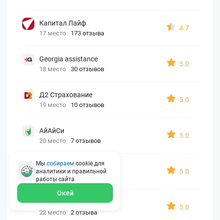
Капитал Лайф
4.7
17 место
173 отзыва
Georgia assistance
5.0
18 место
30 отзывов
Д2 Страхование
5.0
19 место
10 отзывов
АйАйСи
5.0
20 место
7 отзывов
Мы
собираем
cookie для
OxySport
5.0
аналитики и правильной
21 место
6 отзывов
работы
сайта
Окей
ERGO AXA
5.0
22 место
2 отзыва