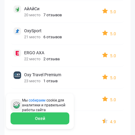
АйАйСи
5.0
20 место
7 отзывов
OxySport
5.0
21 место
6 отзывов
ERGO AXA
5.0
22 место
2 отзыва
Oxy Travel Premium
5.0
23 место
1 отзыв
УралСиб
5.0
Мы
собираем
cookie для
24 место
1 отзыв
аналитики и правильной
работы
сайта
Окей
МАКС
4.9
25 место
15 отзывов