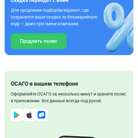
Скидка переедет с вами
Для продления подберём вариант, где
сохранится ваша скидка за безаварийную
езду — даже при смене компании.
Продлить полис
ОСАГО в вашем телефоне
Оформляйте ОСАГО за несколько минут и храните полис
в приложении. Все данные всегда под рукой.