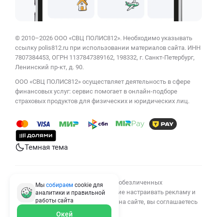
© 2010–2026 ООО «СВЦ ПОЛИС812». Необходимо указывать
ссылку polis812.ru при использовании материалов сайта. ИНН
7807384453, ОГРН 1137847389162, 198332, г. Санкт-Петербург,
Ленинский пр-кт, д. 90.
ООО «СВЦ ПОЛИС812» осуществляет деятельность в сфере
финансовых услуг: сервис помогает в онлайн-подборе
страховых продуктов для физических и юридических лиц.
Темная тема
Мы используем cookies для сбора обезличенных
Мы
собираем
cookie для
персональных данных, помогающие настраивать рекламу и
аналитики и правильной
работы
сайта
анализировать трафик. Оставаясь на сайте, вы соглашаетесь
на сбор таких данных.
Окей