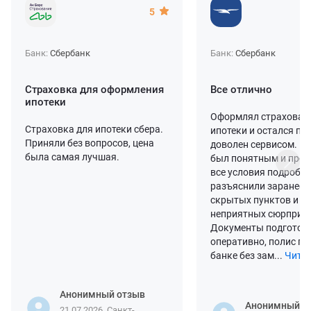
5
Банк:
Сбербанк
Банк:
Сбербанк
Страховка для оформления
Все отлично
ипотеки
Оформлял страхован
Страховка для ипотеки сбера.
ипотеки и остался п
Приняли без вопросов, цена
доволен сервисом. П
была самая лучшая.
был понятным и про
все условия подробн
разъяснили заранее, 
скрытых пунктов и
неприятных сюрпризо
Документы подготов
оперативно, полис пр
банке без зам...
Читат
Анонимный отзыв
Анонимный о
21.07.2026, Санкт-