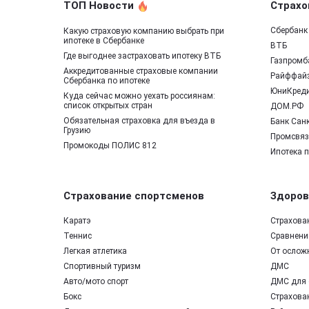
ТОП Новости
Страхо
Сбербанк
Какую страховую компанию выбрать при
ипотеке в Сбербанке
ВТБ
Где выгоднее застраховать ипотеку ВТБ
Газпромб
Аккредитованные страховые компании
Райффай
Сбербанка по ипотеке
ЮниКред
Куда сейчас можно уехать россиянам:
список открытых стран
ДОМ.РФ
Обязательная страховка для въезда в
Банк Санк
Грузию
Промсвяз
Промокоды ПОЛИС 812
Ипотека 
Страхование спортсменов
Здоров
Каратэ
Страхова
Теннис
Сравнение
Легкая атлетика
От ослож
Спортивный туризм
ДМС
Авто/мото спорт
ДМС для 
Бокс
Страхован