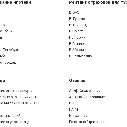
вание ипотеки
Рейтинг страховок для ту
В ОАЭ
В Турцию
анк
В Таиланд
зенбанк
В Египет
ит
По России
В Грецию
т-Петербург
В Абхазию
ьбанк
В Черногорию
по городам
ье
Отзывы
ние от коронавируса
АльфаСтрахование
 страховок от COVID-19
Абсолют Страхование
нений вакцины COVID-19
ВСК
ПАРИ
организаций
Ингосстрах
ие от укуса клеща
Ренессанс Страхование