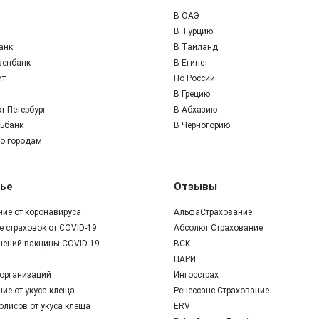
В ОАЭ
В Турцию
анк
В Таиланд
зенбанк
В Египет
ит
По России
В Грецию
т-Петербург
В Абхазию
ьбанк
В Черногорию
по городам
ье
Отзывы
ние от коронавируса
АльфаСтрахование
 страховок от COVID-19
Абсолют Страхование
нений вакцины COVID-19
ВСК
ПАРИ
организаций
Ингосстрах
ие от укуса клеща
Ренессанс Страхование
олисов от укуса клеща
ERV