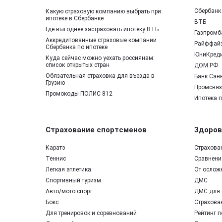
Сбербанк
Какую страховую компанию выбрать при
ипотеке в Сбербанке
ВТБ
Где выгоднее застраховать ипотеку ВТБ
Газпромб
Аккредитованные страховые компании
Райффай
Сбербанка по ипотеке
ЮниКред
Куда сейчас можно уехать россиянам:
список открытых стран
ДОМ.РФ
Обязательная страховка для въезда в
Банк Санк
Грузию
Промсвяз
Промокоды ПОЛИС 812
Ипотека 
Страхование спортсменов
Здоров
Каратэ
Страхова
Теннис
Сравнение
Легкая атлетика
От ослож
Спортивный туризм
ДМС
Авто/мото спорт
ДМС для 
Бокс
Страхован
Для тренировок и соревнований
Рейтинг п