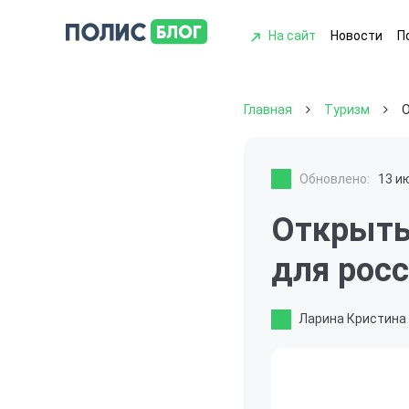
На сайт
Новости
П
Главная
Туризм
О
Обновлено:
13 и
Открыты
для рос
Ларина Кристина