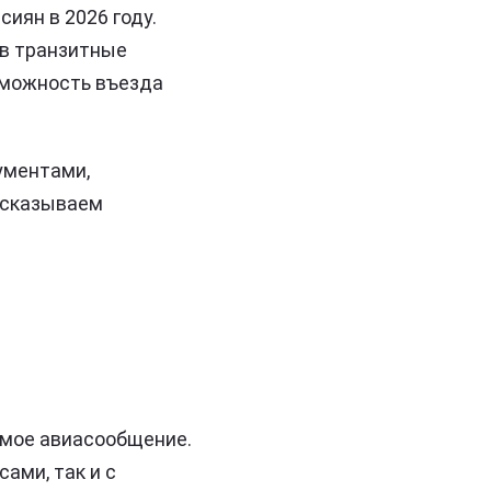
иян в 2026 году.
и в транзитные
зможность въезда
ументами,
ссказываем
ямое авиасообщение.
ами, так и с