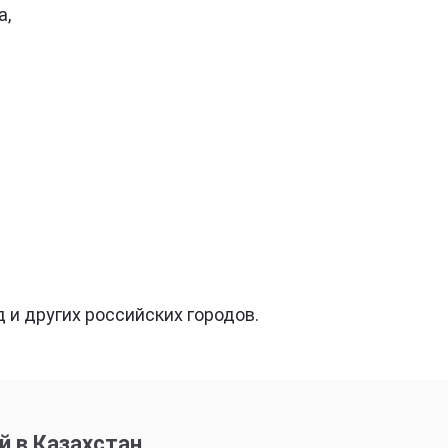
а,
 и других российских городов.
й в Казахстан