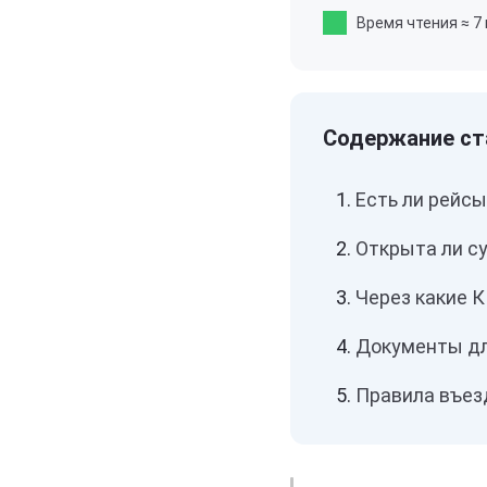
Время чтения
≈ 7
Есть ли рейс
Открыта ли с
Через какие 
Документы дл
Правила въез