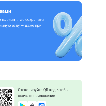
 вами
 вариант, где сохранится
ийную езду — даже при
Отсканируйте QR-код, чтобы
скачать приложение