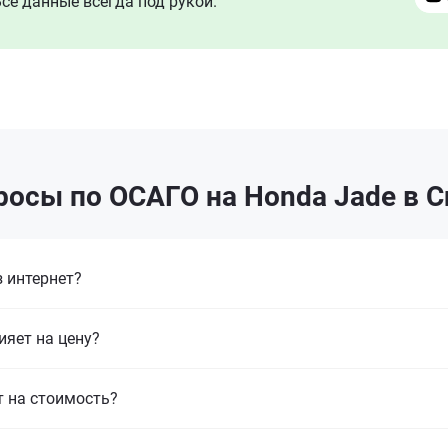
се данные всегда под рукой.
росы по ОСАГО на Honda Jade в 
 интернет?
ияет на цену?
т на стоимость?