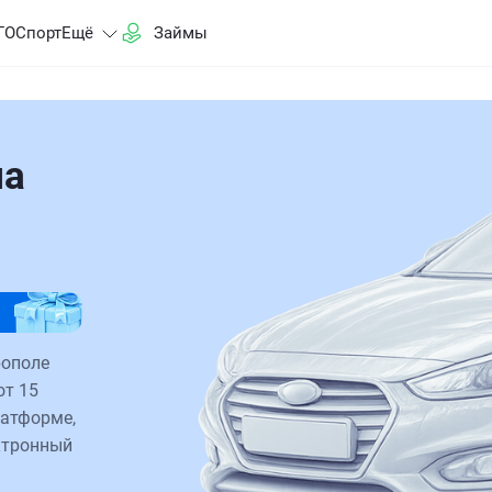
ГО
Спорт
Ещё
Займы
на
рополе
от 15
латформе,
ктронный