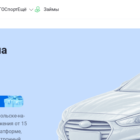
ГО
Спорт
Ещё
Займы
на
ольске-на-
жения от 15
латформе,
ктронный