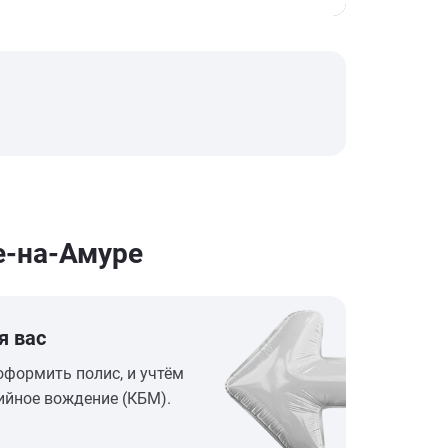
е-на-Амуре
я вас
оформить полис, и учтём
ийное вождение (КБМ).