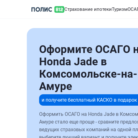
Страхование ипотеки
Туризм
ОСА
Оформите ОСАГО 
Honda Jade в
Комсомольске-на-
Амуре
и получите бесплатный КАСКО в подарок
Оформить ОСАГО на Honda Jade в Комсом
Амуре стало еще проще - сравните предло
ведущих страховых компаний на одной п
выберите лучший вариант и получите эле