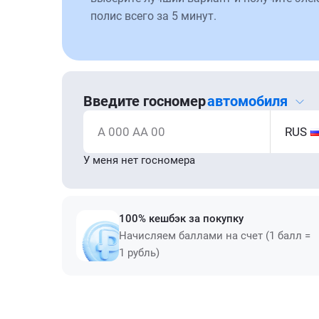
полис всего за 5 минут.
Введите госномер
автомобиля
А 000 АА 00
RUS
У меня нет госномера
100% кешбэк за покупку
Начисляем баллами на счет (1 балл =
1 рубль)