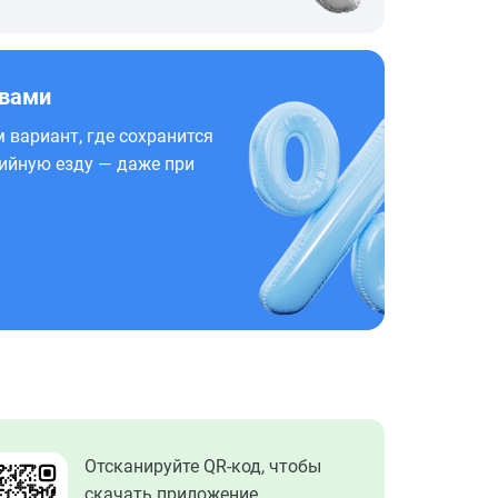
 вами
 вариант, где сохранится
ийную езду — даже при
Отсканируйте QR-код, чтобы
скачать приложение