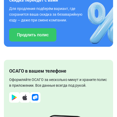
Скидка переедет с вами
Для продления подберём вариант, где
сохранится ваша скидка за безаварийную
езду — даже при смене компании.
Продлить полис
ОСАГО в вашем телефоне
Оформляйте ОСАГО за несколько минут и храните полис
в приложении. Все данные всегда под рукой.