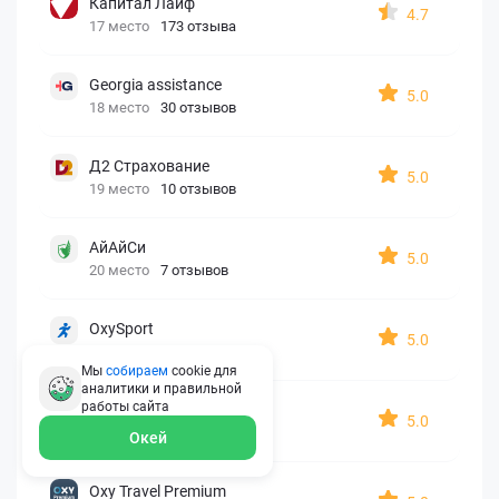
Капитал Лайф
4.7
17 место
173 отзыва
Georgia assistance
5.0
18 место
30 отзывов
Д2 Страхование
5.0
19 место
10 отзывов
АйАйСи
5.0
20 место
7 отзывов
OxySport
5.0
21 место
6 отзывов
Мы
собираем
cookie для
аналитики и правильной
работы
сайта
ERGO AXA
5.0
22 место
2 отзыва
Окей
Oxy Travel Premium