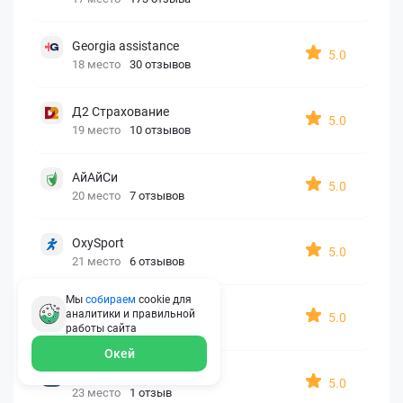
Georgia assistance
5.0
18 место
30 отзывов
Д2 Страхование
5.0
19 место
10 отзывов
АйАйСи
5.0
20 место
7 отзывов
OxySport
5.0
21 место
6 отзывов
Мы
собираем
cookie для
ERGO AXA
аналитики и правильной
5.0
22 место
2 отзыва
работы
сайта
Окей
Oxy Travel Premium
5.0
23 место
1 отзыв