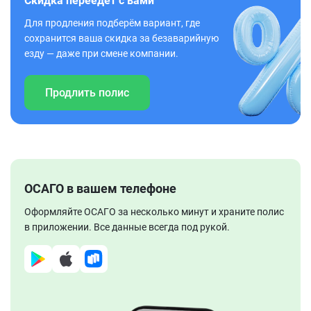
Скидка переедет с вами
Для продления подберём вариант, где
сохранится ваша скидка за безаварийную
езду — даже при смене компании.
Продлить полис
ОСАГО в вашем телефоне
Оформляйте ОСАГО за несколько минут и храните полис
в приложении. Все данные всегда под рукой.