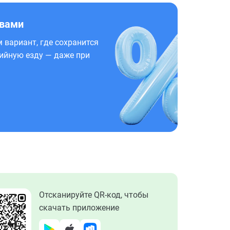
 вами
 вариант, где сохранится
ийную езду — даже при
Отсканируйте QR-код, чтобы
скачать приложение