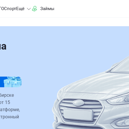
ГО
Спорт
Ещё
Займы
на
бирске
от 15
латформе,
ктронный