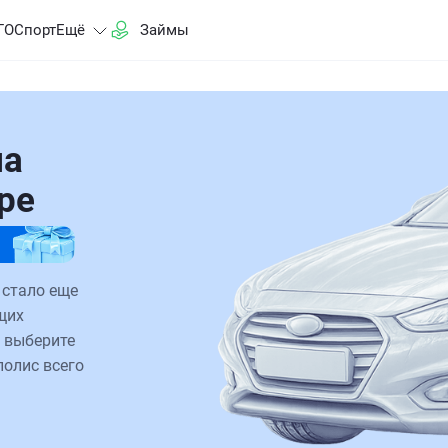
ГО
Спорт
Ещё
Займы
на
ре
 стало еще
щих
 выберите
полис всего