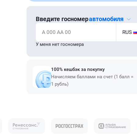
Введите госномер
автомобиля
А 000 АА 00
RUS
У меня нет госномера
100% кешбэк за покупку
Начисляем баллами на счет (1 балл =
1 рубль)