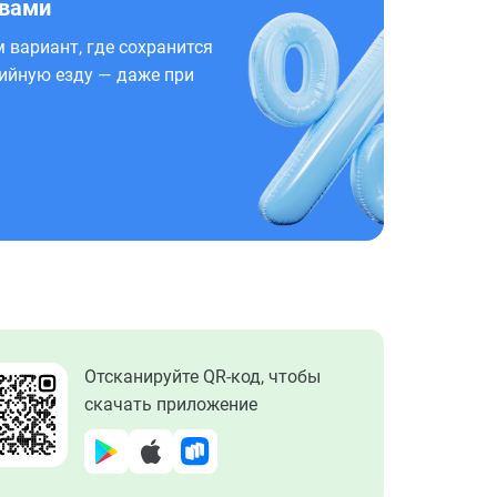
 вами
 вариант, где сохранится
ийную езду — даже при
Отсканируйте QR-код, чтобы
скачать приложение