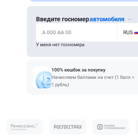
Введите госномер
автомобиля
А 000 АА 00
RUS
У меня нет госномера
100% кешбэк за покупку
Начисляем баллами на счет (1 балл =
1 рубль)