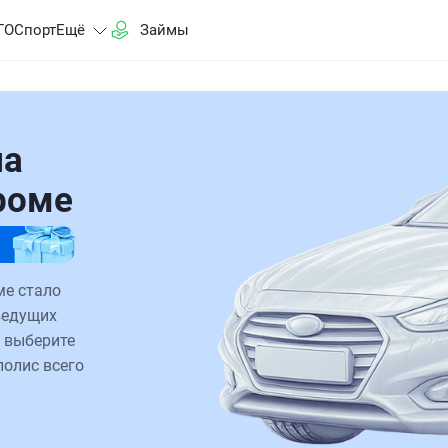
ГО
Спорт
Ещё
Займы
на
роме
ме стало
ведущих
 выберите
полис всего