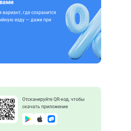
 вами
 вариант, где сохранится
ийную езду — даже при
Отсканируйте QR-код, чтобы
скачать приложение