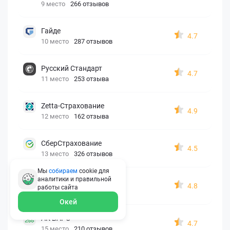
9 место
266 отзывов
Гайде
4.7
10 место
287 отзывов
Русский Стандарт
4.7
11 место
253 отзыва
Zetta-Страхование
4.9
12 место
162 отзыва
СберСтрахование
4.5
13 место
326 отзывов
Мы
собираем
cookie для
аналитики и правильной
Евроинс
4.8
работы
сайта
14 место
187 отзывов
Окей
АК БАРС
4.7
15 место
210 отзывов