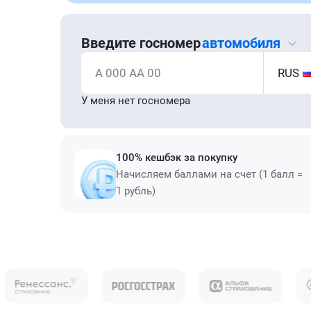
Введите госномер
автомобиля
А 000 АА 00
RUS
У меня нет госномера
100% кешбэк за покупку
Начисляем баллами на счет (1 балл =
1 рубль)