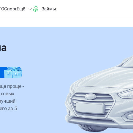
ГО
Спорт
Ещё
Займы
на
ще проще -
аховых
 лучший
его за 5