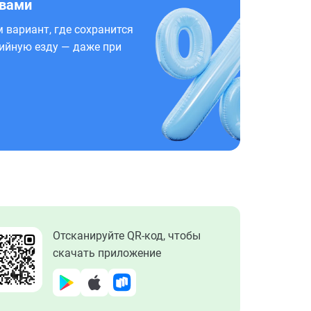
 вами
 вариант, где сохранится
ийную езду — даже при
Отсканируйте QR-код, чтобы
скачать приложение