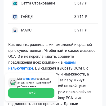
Зетта Страхование
3 617 ₽
ГАЙДЕ
3 711 ₽
МАКС
3 911 ₽
Как видите, разница в минимальной и средней
цене существенная. Чтобы найти самое дешевое
ОСАГО и не переплачивать, сравните
предложения всех компаний в
нашем
калькуляторе
. Вы сможете выбрать ОСАГО с
лучшим соотношением цены и надежности, а
Мы
собираем
cookie для
затем купить ОСАГО онлайн за пару минут.
аналитики и правильной
Чтобы купить ОСАГО по самой низкой цене,
работы
сайта
воспользуйтесь калькулятором прямо сейчас —
Окей
все полисы загружаются в базу РСА, и их
подлинность легко проверить.
Данные