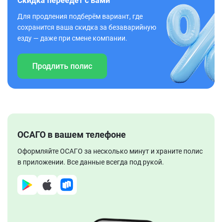
Скидка переедет с вами
Для продления подберём вариант, где
сохранится ваша скидка за безаварийную
езду — даже при смене компании.
Продлить полис
ОСАГО в вашем телефоне
Оформляйте ОСАГО за несколько минут и храните полис
в приложении. Все данные всегда под рукой.