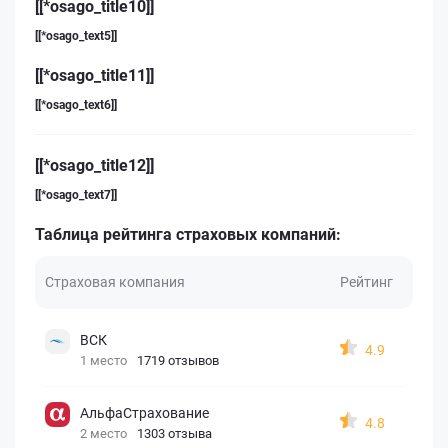
[[*osago_title10]]
[[*osago_text5]]
[[*osago_title11]]
[[*osago_text6]]
[[*osago_title12]]
[[*osago_text7]]
Таблица рейтинга страховых компаний:
Страховая компания
Рейтинг
ВСК
4.9
1 место
1719 отзывов
АльфаСтрахование
4.8
2 место
1303 отзыва