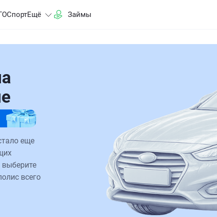
ГО
Спорт
Ещё
Займы
на
ле
стало еще
щих
 выберите
полис всего