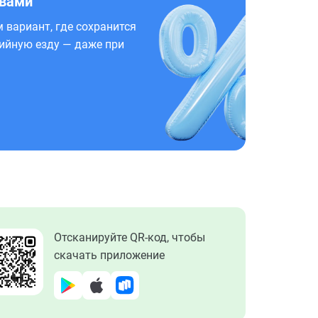
 вами
 вариант, где сохранится
ийную езду — даже при
Отсканируйте QR-код, чтобы
скачать приложение