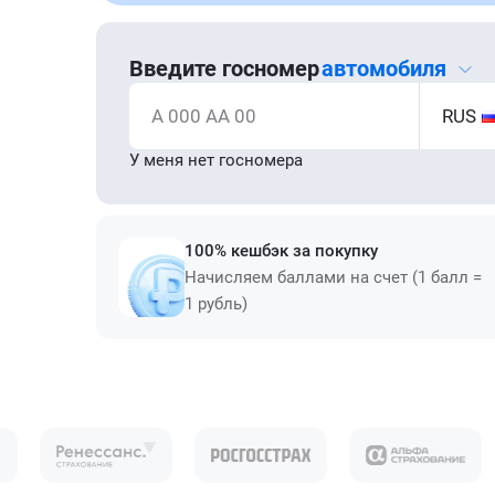
Введите госномер
автомобиля
А 000 АА 00
RUS
У меня нет госномера
100% кешбэк за покупку
Начисляем баллами на счет (1 балл =
1 рубль)