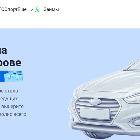
ГО
Спорт
Ещё
Займы
на
рове
ве стало
ведущих
 выберите
полис всего