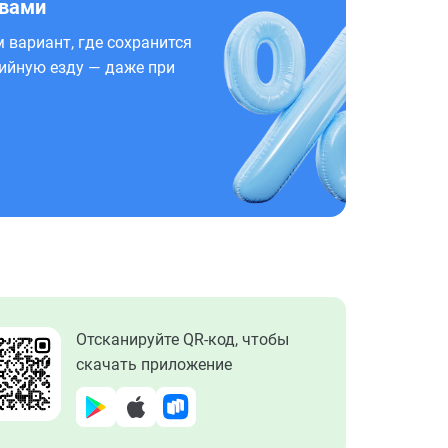
 вами
 вариант, где сохранится
ийную езду — даже при
Отсканируйте QR-код, чтобы
скачать приложение