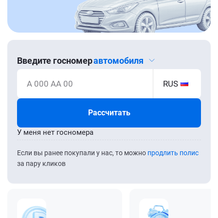
Введите госномер
автомобиля
А 000 АА 00
RUS
Рассчитать
У меня нет госномера
Если вы ранее покупали у нас, то можно
продлить полис
за пару кликов