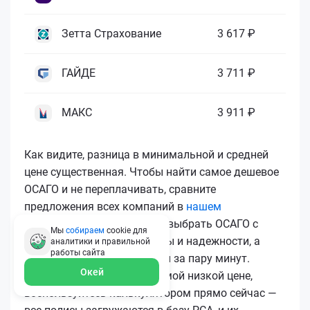
Зетта Страхование
3 617 ₽
ГАЙДЕ
3 711 ₽
МАКС
3 911 ₽
Как видите, разница в минимальной и средней
цене существенная. Чтобы найти самое дешевое
ОСАГО и не переплачивать, сравните
предложения всех компаний в
нашем
калькуляторе
. Вы сможете выбрать ОСАГО с
Мы
собираем
cookie для
лучшим соотношением цены и надежности, а
аналитики и правильной
работы
сайта
затем купить ОСАГО онлайн за пару минут.
Окей
Чтобы купить ОСАГО по самой низкой цене,
воспользуйтесь калькулятором прямо сейчас —