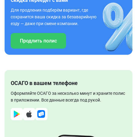
Скидка переедет с вами
Для продления подберём вариант, где
сохранится ваша скидка за безаварийную
езду — даже при смене компании.
Продлить полис
ОСАГО в вашем телефоне
Оформляйте ОСАГО за несколько минут и храните полис
в приложении. Все данные всегда под рукой.