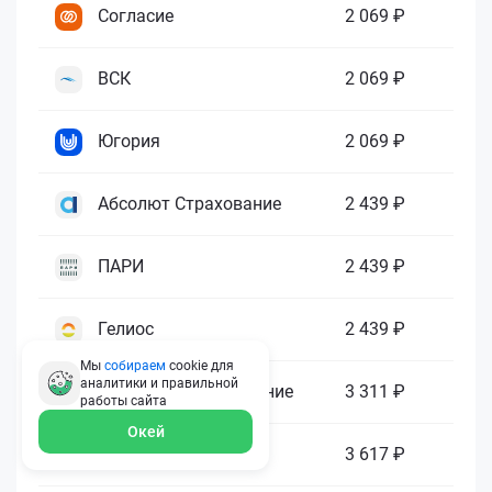
Согласие
2 069 ₽
ВСК
2 069 ₽
Югория
2 069 ₽
Абсолют Страхование
2 439 ₽
ПАРИ
2 439 ₽
Гелиос
2 439 ₽
Мы
собираем
cookie для
аналитики и правильной
Ренессанс Страхование
3 311 ₽
работы
сайта
Окей
Зетта Страхование
3 617 ₽