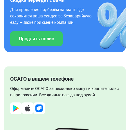
Скидка переедет с вами
Для продления подберём вариант, где
сохранится ваша скидка за безаварийную
езду — даже при смене компании.
Продлить полис
ОСАГО в вашем телефоне
Оформляйте ОСАГО за несколько минут и храните полис
в приложении. Все данные всегда под рукой.