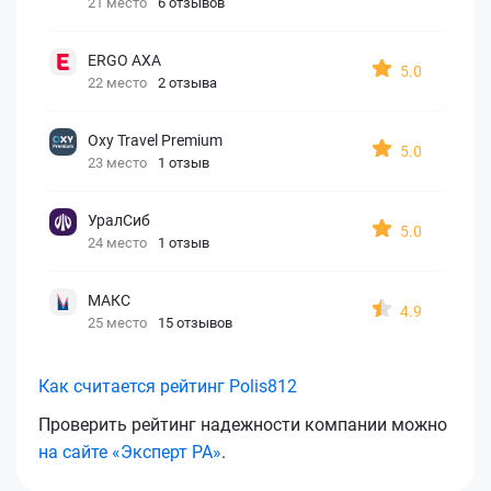
21 место
6 отзывов
ERGO AXA
5.0
22 место
2 отзыва
Oxy Travel Premium
5.0
23 место
1 отзыв
УралСиб
5.0
24 место
1 отзыв
МАКС
4.9
25 место
15 отзывов
Как считается рейтинг Polis812
Проверить рейтинг надежности компании можно
на сайте «Эксперт РА»
.