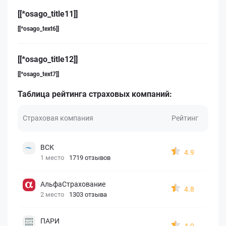
[[*osago_title11]]
[[*osago_text6]]
[[*osago_title12]]
[[*osago_text7]]
Таблица рейтинга страховых компаний:
Страховая компания
Рейтинг
ВСК
4.9
1 место
1719 отзывов
АльфаСтрахование
4.8
2 место
1303 отзыва
ПАРИ
4.9