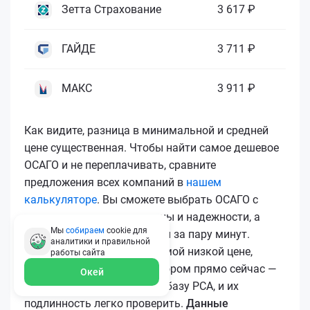
Зетта Страхование
3 617 ₽
ГАЙДЕ
3 711 ₽
МАКС
3 911 ₽
Как видите, разница в минимальной и средней
цене существенная. Чтобы найти самое дешевое
ОСАГО и не переплачивать, сравните
предложения всех компаний в
нашем
калькуляторе
. Вы сможете выбрать ОСАГО с
лучшим соотношением цены и надежности, а
Мы
собираем
cookie для
затем купить ОСАГО онлайн за пару минут.
аналитики и правильной
Чтобы купить ОСАГО по самой низкой цене,
работы
сайта
воспользуйтесь калькулятором прямо сейчас —
Окей
все полисы загружаются в базу РСА, и их
подлинность легко проверить.
Данные