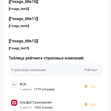
[[*osago_title10]]
[[*osago_text5]]
[[*osago_title11]]
[[*osago_text6]]
[[*osago_title12]]
[[*osago_text7]]
Таблица рейтинга страховых компаний:
Страховая компания
Рейтинг
ВСК
4.9
1 место
1719 отзывов
АльфаСтрахование
4.8
2 место
1303 отзыва