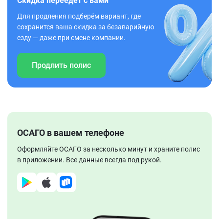
Скидка переедет с вами
Для продления подберём вариант, где
сохранится ваша скидка за безаварийную
езду — даже при смене компании.
Продлить полис
ОСАГО в вашем телефоне
Оформляйте ОСАГО за несколько минут и храните полис
в приложении. Все данные всегда под рукой.