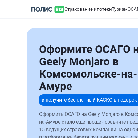
Страхование ипотеки
Туризм
ОСА
Оформите ОСАГО 
Geely Monjaro в
Комсомольске-на-
Амуре
и получите бесплатный КАСКО в подарок
Оформить ОСАГО на Geely Monjaro в Комс
на-Амуре стало еще проще - сравните пре
15 ведущих страховых компаний на одной
платформе, выберите лучший вариант и п