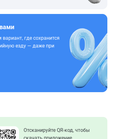
 вами
 вариант, где сохранится
ийную езду — даже при
Отсканируйте QR-код, чтобы
скачать приложение