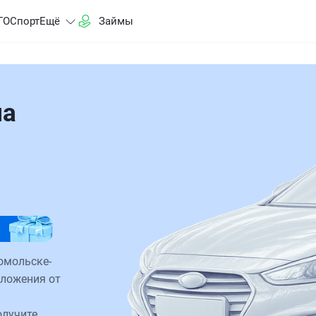
ГО
Спорт
Ещё
Займы
на
омольске-
дложения от
олучите