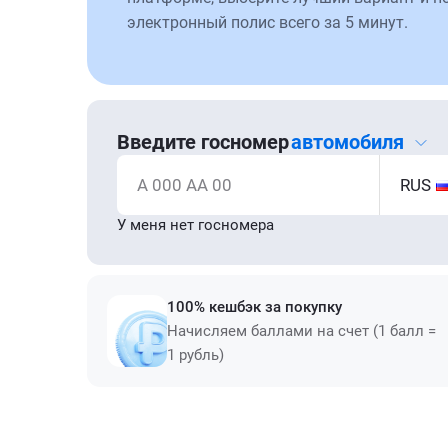
электронный полис всего за 5 минут.
Введите госномер
автомобиля
А 000 АА 00
RUS
У меня нет госномера
100% кешбэк за покупку
Начисляем баллами на счет (1 балл =
1 рубль)