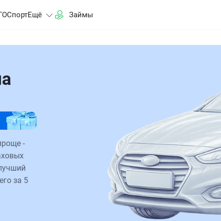
ГО
Спорт
Ещё
Займы
на
роще -
аховых
 лучший
его за 5