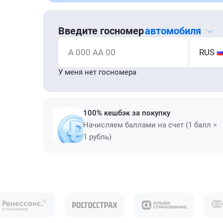
Введите госномер
автомобиля
А 000 АА 00
RUS
У меня нет госномера
100% кешбэк за покупку
Начисляем баллами на счет (1 балл =
1 рубль)