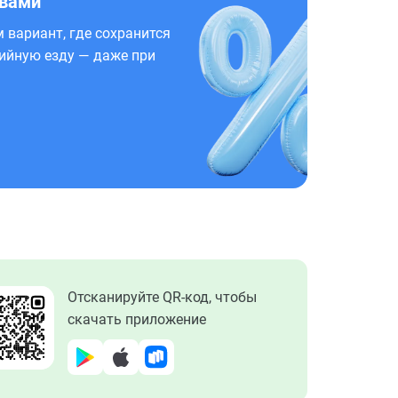
 вами
 вариант, где сохранится
ийную езду — даже при
Отсканируйте QR-код, чтобы
скачать приложение