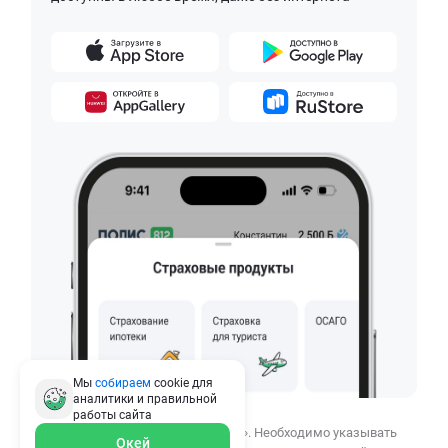
Мы
собираем
cookie для
аналитики и правильной
работы
сайта
© 2010–2026 ООО «СВЦ ПОЛИС812». Необходимо указывать
Окей