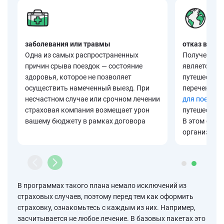
заболевания или травмы
отказ в визе
Одна из самых распространенных
Получение в
причин срыва поездок — состояние
является об
здоровья, которое не позволяет
путешествия
осуществить намеченный выезд. При
перечень до
несчастном случае или срочном лечении
для поездки
страховая компания возмещает урон
путешествия 
вашему бюджету в рамках договора
В этом случ
организацию
В программах такого плана немало исключений из
страховых случаев, поэтому перед тем как оформить
страховку, ознакомьтесь с каждым из них. Например,
засчитывается не любое лечение. В базовых пакетах это