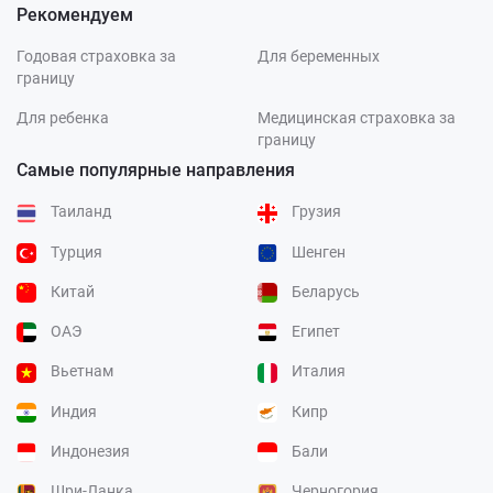
Рекомендуем
Годовая страховка за
Для беременных
границу
Для ребенка
Медицинская страховка за
границу
Самые популярные направления
Таиланд
Грузия
Турция
Шенген
Китай
Беларусь
ОАЭ
Египет
Вьетнам
Италия
Индия
Кипр
Индонезия
Бали
Шри-Ланка
Черногория