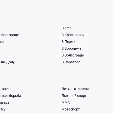
В Уфе
 Новгороде
В Красноярске
нске
В Перми
В Воронеже
В Волгограде
-на-Дону
В Саратове
реккинг
Легкая атлетика
мская борьба
Лыжный спорт
лагерь
ММА
тсу
Мотоспорт