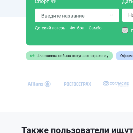
Спорт
Даты
Детский лагерь
Футбол
Самбо
Г
4 человека сейчас покупают страховку
Оформл
Также пользователи ищу