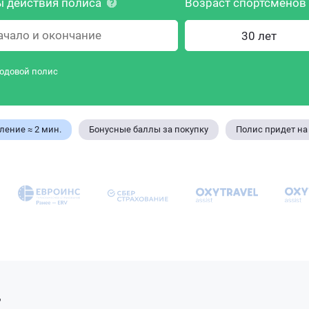
 действия полиса
Возраст спортсменов
одовой полис
ение ≈ 2 мин.
Бонусные баллы за покупку
Полис придет на 
т