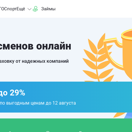
ГО
Спорт
Ещё
Займы
сменов онлайн
раховку от надежных компаний
до 29%
 по выгодным ценам до 12 августа