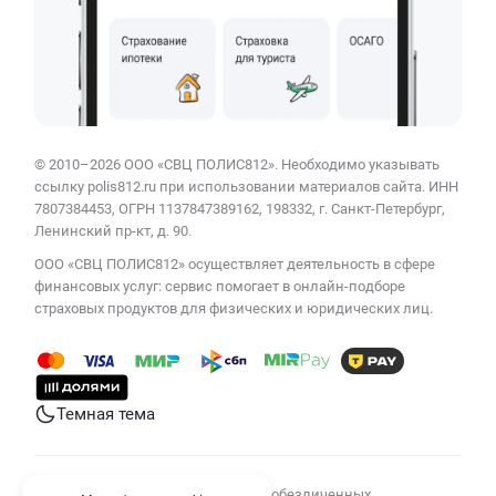
© 2010–2026 ООО «СВЦ ПОЛИС812». Необходимо указывать
ссылку polis812.ru при использовании материалов сайта. ИНН
7807384453, ОГРН 1137847389162, 198332, г. Санкт-Петербург,
Ленинский пр-кт, д. 90.
ООО «СВЦ ПОЛИС812» осуществляет деятельность в сфере
финансовых услуг: сервис помогает в онлайн-подборе
страховых продуктов для физических и юридических лиц.
Темная тема
Мы используем cookies для сбора обезличенных