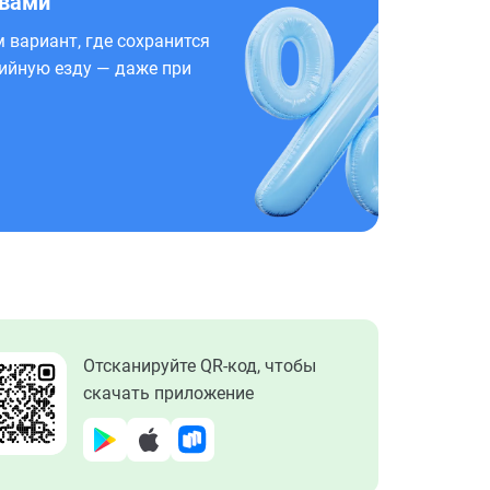
 вами
 вариант, где сохранится
ийную езду — даже при
Отсканируйте QR-код, чтобы
скачать приложение