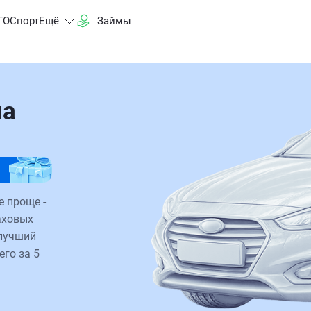
ГО
Спорт
Ещё
Займы
на
е проще -
аховых
 лучший
его за 5