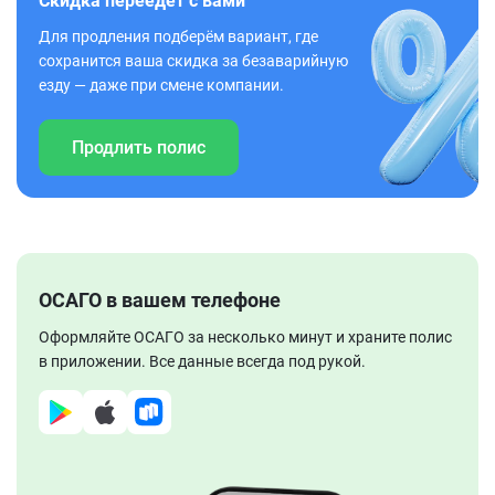
Скидка переедет с вами
Для продления подберём вариант, где
сохранится ваша скидка за безаварийную
езду — даже при смене компании.
Продлить полис
ОСАГО в вашем телефоне
Оформляйте ОСАГО за несколько минут и храните полис
в приложении. Все данные всегда под рукой.