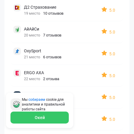
Д2 Страхование
5.0
19 место
10 отзывов
АйАйСи
5.0
20 место
7 отзывов
OxySport
5.0
21 место
6 отзывов
ERGO AXA
5.0
22 место
2 отзыва
Oxy Travel Premium
5.0
Мы
собираем
cookie для
23 место
1 отзыв
аналитики и правильной
работы
сайта
УралСиб
Окей
5.0
24 место
1 отзыв