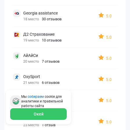
Georgia assistance
5.0
18 место
30 отзывов
Д2 Страхование
5.0
19 место
10 отзывов
АйАйСи
5.0
20 место
7 отзывов
OxySport
5.0
21 место
6 отзывов
Мы
собираем
cookie для
ERGO AXA
5.0
аналитики и правильной
22 место
2 отзыва
работы
сайта
Окей
Oxy Travel Premium
5.0
23 место
1 отзыв