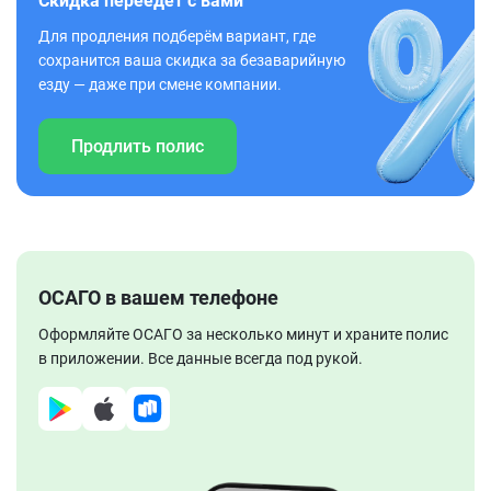
Скидка переедет с вами
Для продления подберём вариант, где
сохранится ваша скидка за безаварийную
езду — даже при смене компании.
Продлить полис
ОСАГО в вашем телефоне
Оформляйте ОСАГО за несколько минут и храните полис
в приложении. Все данные всегда под рукой.