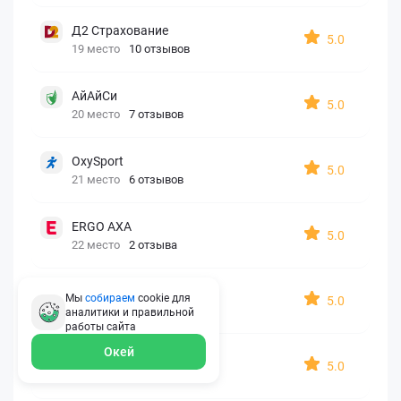
Д2 Страхование
5.0
19 место
10 отзывов
АйАйСи
5.0
20 место
7 отзывов
OxySport
5.0
21 место
6 отзывов
ERGO AXA
5.0
22 место
2 отзыва
Oxy Travel Premium
Мы
собираем
cookie для
5.0
23 место
1 отзыв
аналитики и правильной
работы
сайта
Окей
УралСиб
5.0
24 место
1 отзыв