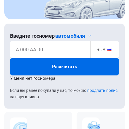
Введите госномер
автомобиля
А 000 АА 00
RUS
Рассчитать
У меня нет госномера
Если вы ранее покупали у нас, то можно
продлить полис
за пару кликов