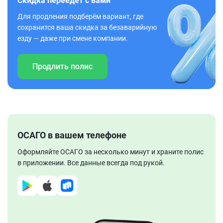
Скидка переедет с вами
Для продления подберём вариант, где
сохранится ваша скидка за безаварийную
езду — даже при смене компании.
Продлить полис
ОСАГО в вашем телефоне
Оформляйте ОСАГО за несколько минут и храните полис
в приложении. Все данные всегда под рукой.