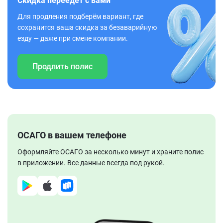
Скидка переедет с вами
Для продления подберём вариант, где
сохранится ваша скидка за безаварийную
езду — даже при смене компании.
Продлить полис
ОСАГО в вашем телефоне
Оформляйте ОСАГО за несколько минут и храните полис
в приложении. Все данные всегда под рукой.