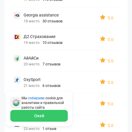
Georgia assistance
5.0
18 место
30 отзывов
Д2 Страхование
5.0
19 место
10 отзывов
АйАйСи
5.0
20 место
7 отзывов
OxySport
5.0
21 место
6 отзывов
Мы
собираем
cookie для
ERGO AXA
аналитики и правильной
5.0
22 место
2 отзыва
работы
сайта
Окей
Oxy Travel Premium
5.0
23 место
1 отзыв