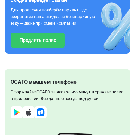
Скидка переедет с вами
Для продления подберём вариант, где
сохранится ваша скидка за безаварийную
езду — даже при смене компании.
Продлить полис
ОСАГО в вашем телефоне
Оформляйте ОСАГО за несколько минут и храните полис
в приложении. Все данные всегда под рукой.