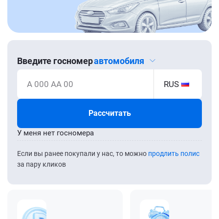
Введите госномер
автомобиля
А 000 АА 00
RUS
Рассчитать
У меня нет госномера
Если вы ранее покупали у нас, то можно
продлить полис
за пару кликов