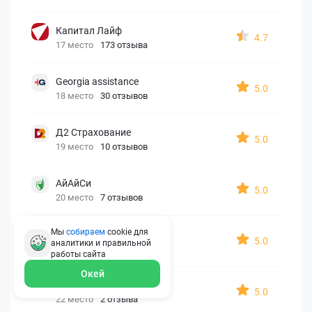
Капитал Лайф
4.7
17 место
173 отзыва
Georgia assistance
5.0
18 место
30 отзывов
Д2 Страхование
5.0
19 место
10 отзывов
АйАйСи
5.0
20 место
7 отзывов
Мы
собираем
cookie для
OxySport
5.0
аналитики и правильной
21 место
6 отзывов
работы
сайта
Окей
ERGO AXA
5.0
22 место
2 отзыва