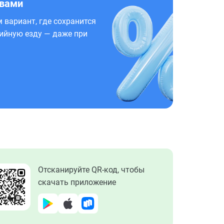
 вами
 вариант, где сохранится
ийную езду — даже при
Отсканируйте QR-код, чтобы
скачать приложение