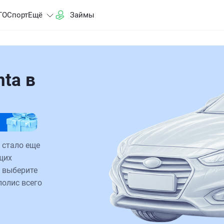
ГО
Спорт
Ещё
Займы
ta в
 стало еще
щих
 выберите
полис всего