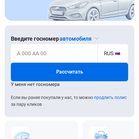
Введите госномер
автомобиля
А 000 АА 00
RUS
Рассчитать
У меня нет госномера
Если вы ранее покупали у нас, то можно
продлить полис
за пару кликов