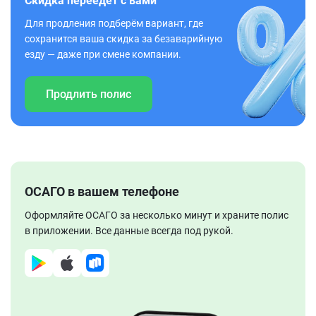
Скидка переедет с вами
Для продления подберём вариант, где
сохранится ваша скидка за безаварийную
езду — даже при смене компании.
Продлить полис
ОСАГО в вашем телефоне
Оформляйте ОСАГО за несколько минут и храните полис
в приложении. Все данные всегда под рукой.