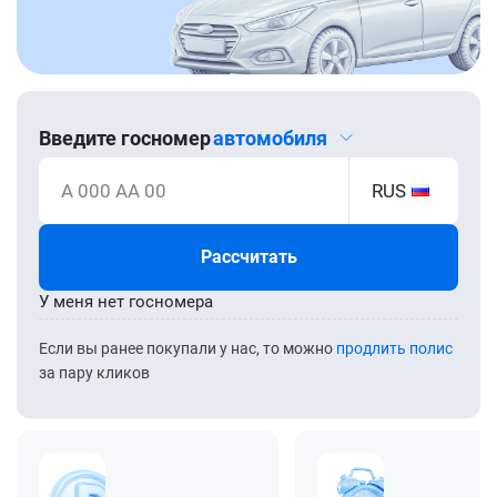
Введите госномер
автомобиля
А 000 АА 00
RUS
Рассчитать
У меня нет госномера
Если вы ранее покупали у нас, то можно
продлить полис
за пару кликов