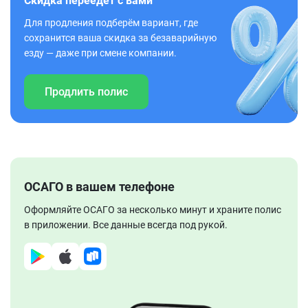
Скидка переедет с вами
Для продления подберём вариант, где
сохранится ваша скидка за безаварийную
езду — даже при смене компании.
Продлить полис
ОСАГО в вашем телефоне
Оформляйте ОСАГО за несколько минут и храните полис
в приложении. Все данные всегда под рукой.