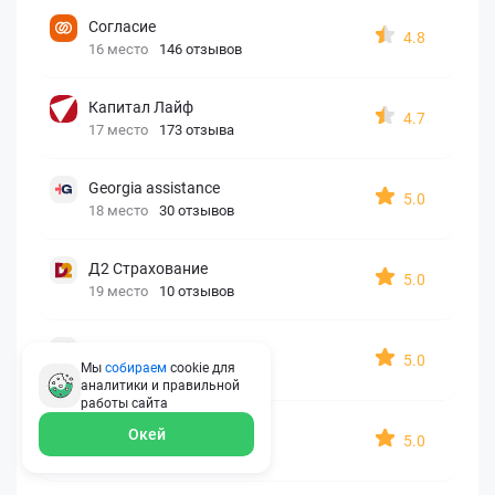
Согласие
4.8
16 место
146 отзывов
Капитал Лайф
4.7
17 место
173 отзыва
Georgia assistance
5.0
18 место
30 отзывов
Д2 Страхование
5.0
19 место
10 отзывов
АйАйСи
5.0
Мы
собираем
cookie для
20 место
7 отзывов
аналитики и правильной
работы
сайта
OxySport
Окей
5.0
21 место
6 отзывов