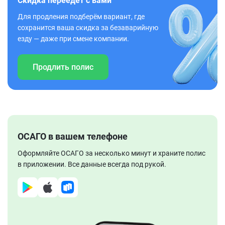
Скидка переедет с вами
Для продления подберём вариант, где
сохранится ваша скидка за безаварийную
езду — даже при смене компании.
Продлить полис
ОСАГО в вашем телефоне
Оформляйте ОСАГО за несколько минут и храните полис
в приложении. Все данные всегда под рукой.